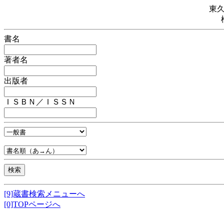
東
書名
著者名
出版者
ＩＳＢＮ／ＩＳＳＮ
[9]蔵書検索メニューへ
[0]TOPページへ