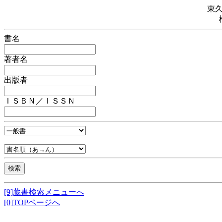
東
書名
著者名
出版者
ＩＳＢＮ／ＩＳＳＮ
[9]蔵書検索メニューへ
[0]TOPページへ