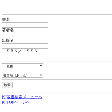
書名
著者名
出版者
ＩＳＢＮ／ＩＳＳＮ
[9]蔵書検索メニューへ
[0]TOPページへ