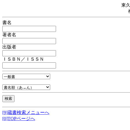
東
書名
著者名
出版者
ＩＳＢＮ／ＩＳＳＮ
[9]蔵書検索メニューへ
[0]TOPページへ