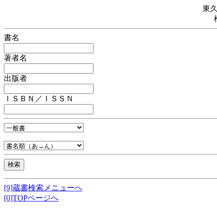
東
書名
著者名
出版者
ＩＳＢＮ／ＩＳＳＮ
[9]蔵書検索メニューへ
[0]TOPページへ