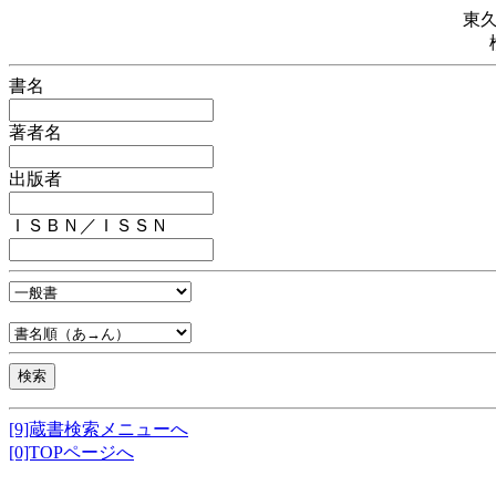
東
書名
著者名
出版者
ＩＳＢＮ／ＩＳＳＮ
[9]蔵書検索メニューへ
[0]TOPページへ