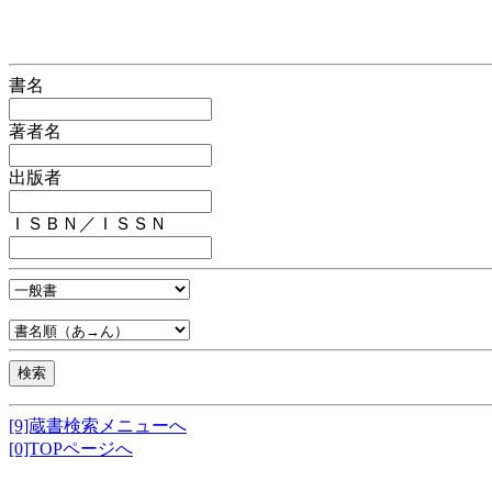
書名
著者名
出版者
ＩＳＢＮ／ＩＳＳＮ
[9]蔵書検索メニューへ
[0]TOPページへ