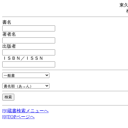
東
書名
著者名
出版者
ＩＳＢＮ／ＩＳＳＮ
[9]蔵書検索メニューへ
[0]TOPページへ