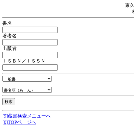
東
書名
著者名
出版者
ＩＳＢＮ／ＩＳＳＮ
[9]蔵書検索メニューへ
[0]TOPページへ