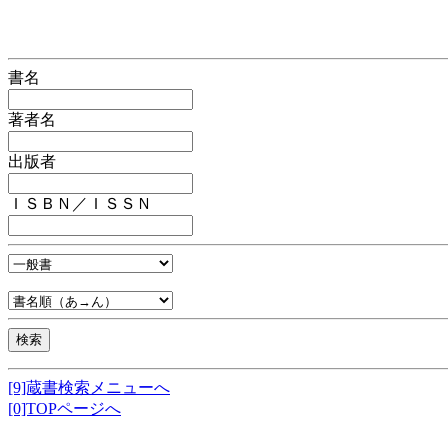
書名
著者名
出版者
ＩＳＢＮ／ＩＳＳＮ
[9]蔵書検索メニューへ
[0]TOPページへ