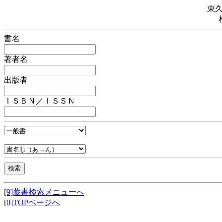
東
書名
著者名
出版者
ＩＳＢＮ／ＩＳＳＮ
[9]蔵書検索メニューへ
[0]TOPページへ