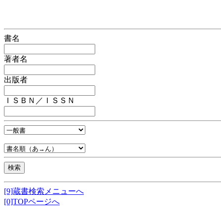
書名
著者名
出版者
ＩＳＢＮ／ＩＳＳＮ
[9]蔵書検索メニューへ
[0]TOPページへ