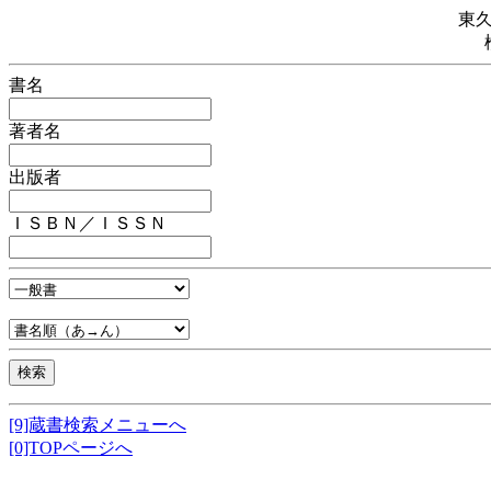
東
書名
著者名
出版者
ＩＳＢＮ／ＩＳＳＮ
[9]蔵書検索メニューへ
[0]TOPページへ