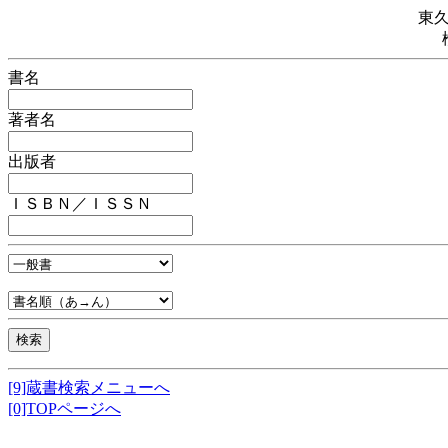
東
書名
著者名
出版者
ＩＳＢＮ／ＩＳＳＮ
[9]蔵書検索メニューへ
[0]TOPページへ