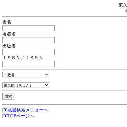
東
書名
著者名
出版者
ＩＳＢＮ／ＩＳＳＮ
[9]蔵書検索メニューへ
[0]TOPページへ