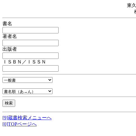
東
書名
著者名
出版者
ＩＳＢＮ／ＩＳＳＮ
[9]蔵書検索メニューへ
[0]TOPページへ