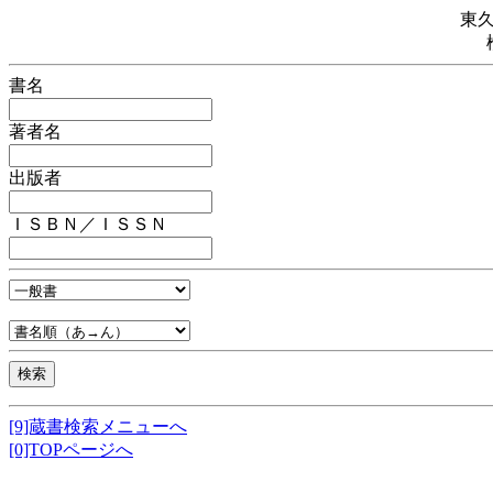
東
書名
著者名
出版者
ＩＳＢＮ／ＩＳＳＮ
[9]蔵書検索メニューへ
[0]TOPページへ