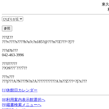
東
???Z??
???v????s????b?u?c?n185?@???n??Z???^?[??
???d?b???
042-463-3996
???J?????
??O9???`???7??
???x???
???j???A?N???N?n?A???????????A?n??Z???^?[?x???
[1]休館日カレンダー
[8]利用案内表示館選択へ
[9]蔵書検索メニューへ