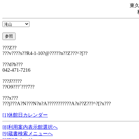
東
???Z??
???v????s??R4-1-10?@?????n??Z???^?[??
???d?b???
042-471-7216
???J?????
??O9???`???7??
???x???
???j???A?N???N?n?A???????????A?n??Z???^?[?x???
[1]休館日カレンダー
[8]利用案内表示館選択へ
[9]蔵書検索メニューへ