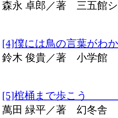
森永 卓郎／著 三五館
[4]僕には鳥の言
鈴木 俊貴／著 小学館
[5]棺桶まで歩こう 幻
萬田 緑平／著 幻冬舎