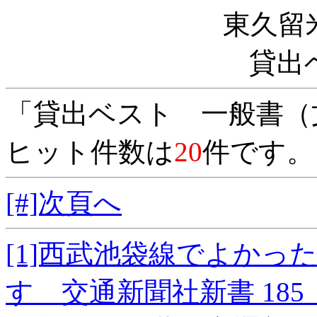
東久留
貸出
「貸出ベスト 一般書（
ヒット件数は
20
件です。
[#]次頁へ
[1]西武池袋線でよか
す 交通新聞社新書 18