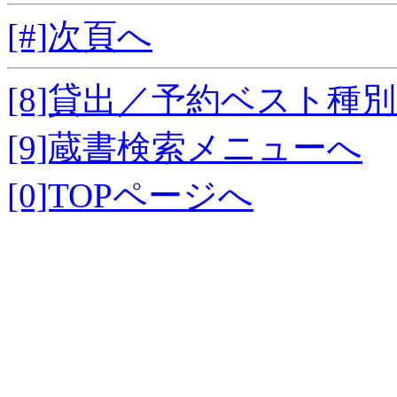
[#]次頁へ
[8]貸出／予約ベスト種
[9]蔵書検索メニューへ
[0]TOPページへ