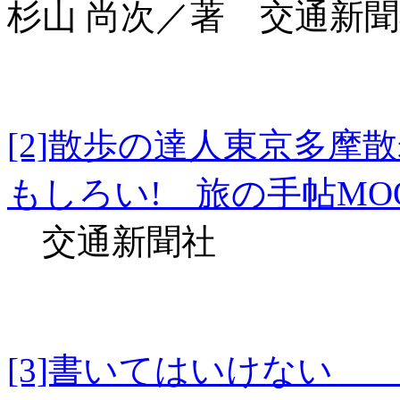
杉山 尚次／著 交通新
[2]散歩の達人東京多
もしろい! 旅の手帖MO
交通新聞社
[3]書いてはいけな