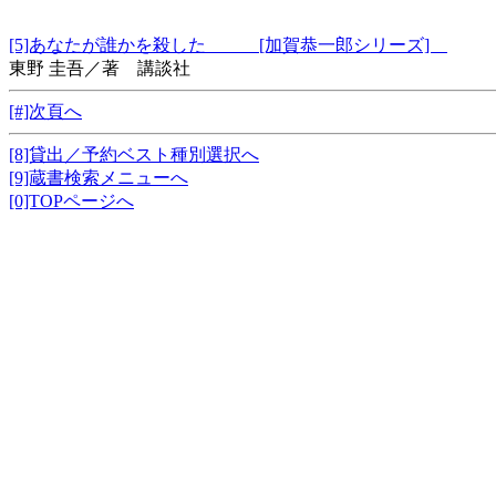
[5]あなたが誰かを殺した [加賀恭一郎シリーズ]
東野 圭吾／著 講談社
[#]次頁へ
[8]貸出／予約ベスト種別選択へ
[9]蔵書検索メニューへ
[0]TOPページへ