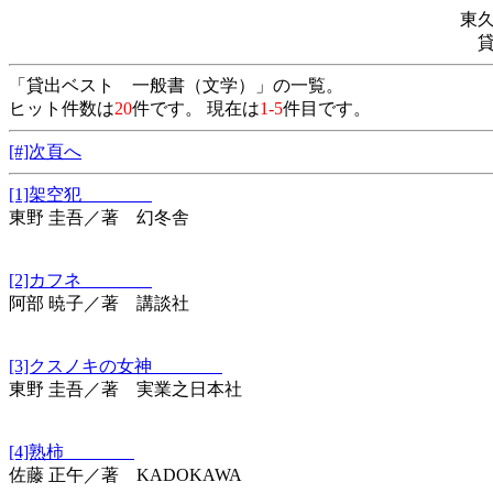
東
「貸出ベスト 一般書（文学）」の一覧。
ヒット件数は
20
件です。 現在は
1-5
件目です。
[#]次頁へ
[1]架空犯
東野 圭吾／著 幻冬舎
[2]カフネ
阿部 暁子／著 講談社
[3]クスノキの女神
東野 圭吾／著 実業之日本社
[4]熟柿
佐藤 正午／著 KADOKAWA