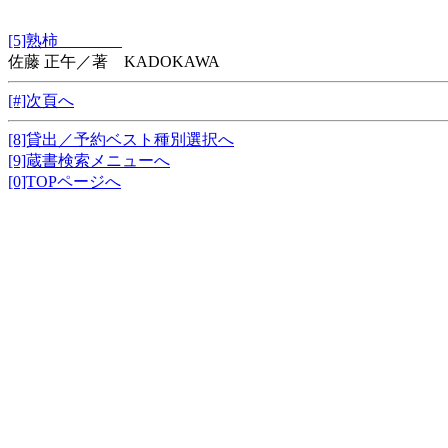
[5]熟柿
佐藤 正午／著 KADOKAWA
[#]次頁へ
[8]貸出／予約ベスト種別選択へ
[9]蔵書検索メニューへ
[0]TOPページへ