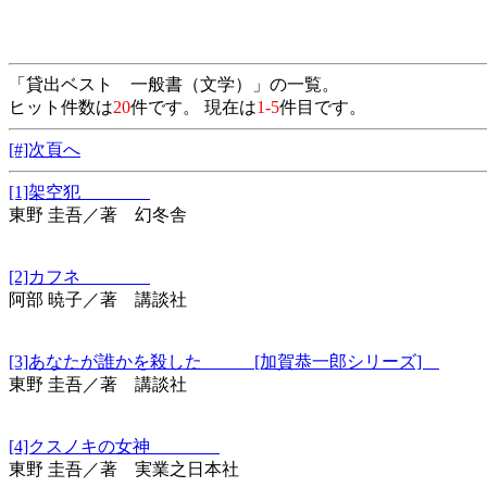
「貸出ベスト 一般書（文学）」の一覧。
ヒット件数は
20
件です。 現在は
1-5
件目です。
[#]次頁へ
[1]架空犯
東野 圭吾／著 幻冬舎
[2]カフネ
阿部 暁子／著 講談社
[3]あなたが誰かを殺した [加賀恭一郎シリーズ]
東野 圭吾／著 講談社
[4]クスノキの女神
東野 圭吾／著 実業之日本社