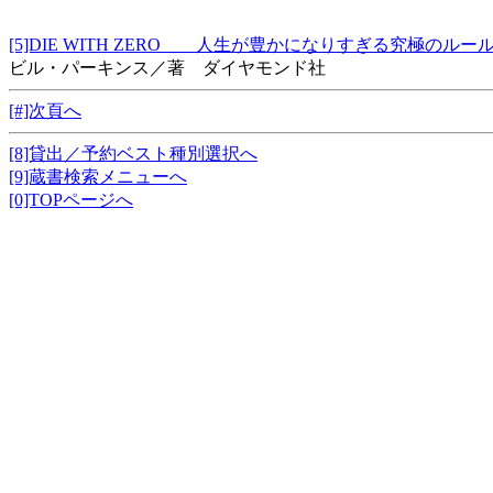
[5]DIE WITH ZERO 人生が豊かになりすぎる究極の
ビル・パーキンス／著 ダイヤモンド社
[#]次頁へ
[8]貸出／予約ベスト種別選択へ
[9]蔵書検索メニューへ
[0]TOPページへ