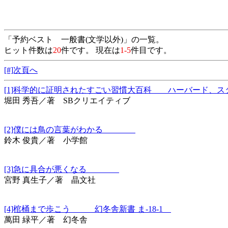
「予約ベスト 一般書(文学以外)」の一覧。
ヒット件数は
20
件です。 現在は
1-5
件目です。
[#]次頁へ
[1]科学的に証明されたすごい習慣大百科 ハーバード
堀田 秀吾／著 SBクリエイティブ
[2]僕には鳥の言葉がわかる
鈴木 俊貴／著 小学館
[3]急に具合が悪くなる
宮野 真生子／著 晶文社
[4]棺桶まで歩こう 幻冬舎新書 ま-18-1
萬田 緑平／著 幻冬舎