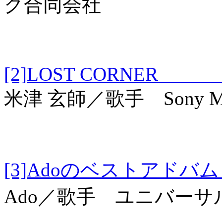
ク合同会社
[2]LOST CORNE
米津 玄師／歌手 Sony Musi
[3]Adoのベスト
Ado／歌手 ユニバー