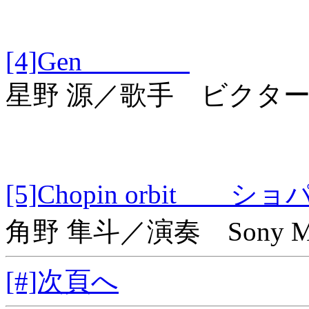
[4]Gen
星野 源／歌手 ビクタ
[5]Chopin orbi
角野 隼斗／演奏 Sony Musi
[#]次頁へ