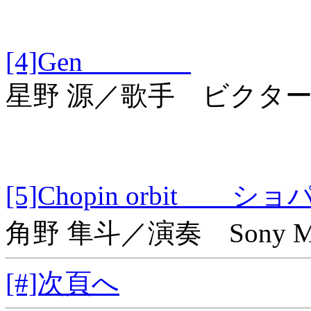
[4]Gen
星野 源／歌手 ビクタ
[5]Chopin orbi
角野 隼斗／演奏 Sony Musi
[#]次頁へ