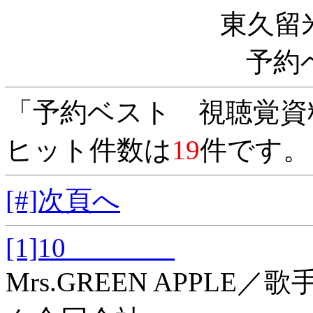
東久留
予約
「予約ベスト 視聴覚資
ヒット件数は
19
件です。
[#]次頁へ
[1]10
Mrs.GREEN APPL