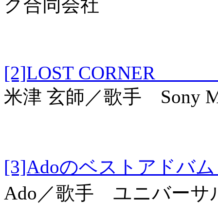
ク合同会社
[2]LOST CORNE
米津 玄師／歌手 Sony Musi
[3]Adoのベスト
Ado／歌手 ユニバー