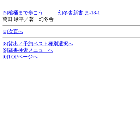
[5]棺桶まで歩こう 幻冬舎新書 ま-18-1
萬田 緑平／著 幻冬舎
[#]次頁へ
[8]貸出／予約ベスト種別選択へ
[9]蔵書検索メニューへ
[0]TOPページへ