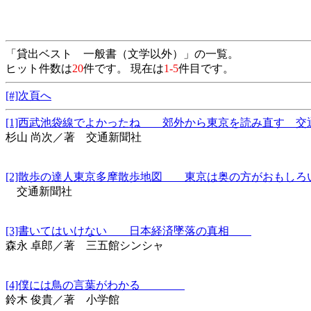
「貸出ベスト 一般書（文学以外）」の一覧。
ヒット件数は
20
件です。 現在は
1-5
件目です。
[#]次頁へ
[1]西武池袋線でよかったね 郊外から東京を読み直す 交通
杉山 尚次／著 交通新聞社
[2]散歩の達人東京多摩散歩地図 東京は奥の方がおもしろい
交通新聞社
[3]書いてはいけない 日本経済墜落の真相
森永 卓郎／著 三五館シンシャ
[4]僕には鳥の言葉がわかる
鈴木 俊貴／著 小学館