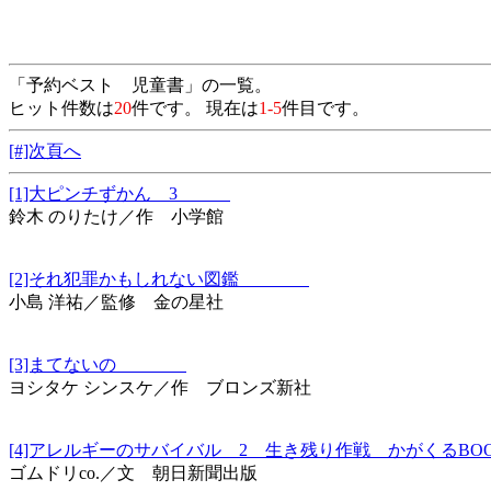
「予約ベスト 児童書」の一覧。
ヒット件数は
20
件です。 現在は
1-5
件目です。
[#]次頁へ
[1]大ピンチずかん 3
鈴木 のりたけ／作 小学館
[2]それ犯罪かもしれない図鑑
小島 洋祐／監修 金の星社
[3]まてないの
ヨシタケ シンスケ／作 ブロンズ新社
[4]アレルギーのサバイバル 2 生き残り作戦 かがくるBO
ゴムドリco.／文 朝日新聞出版