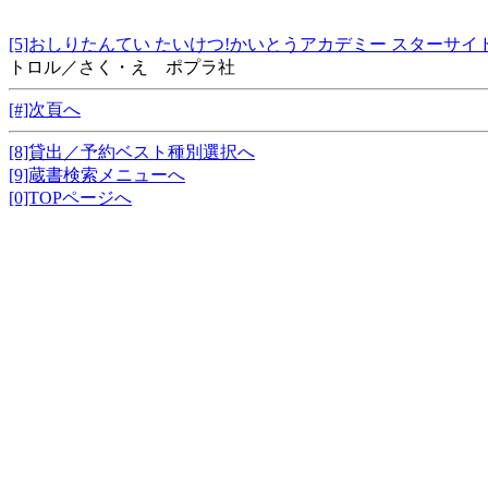
[5]おしりたんてい たいけつ!かいとうアカデミー スターサ
トロル／さく・え ポプラ社
[#]次頁へ
[8]貸出／予約ベスト種別選択へ
[9]蔵書検索メニューへ
[0]TOPページへ