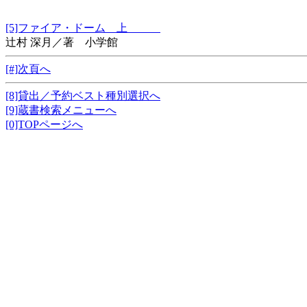
[5]ファイア・ドーム 上
辻村 深月／著 小学館
[#]次頁へ
[8]貸出／予約ベスト種別選択へ
[9]蔵書検索メニューへ
[0]TOPページへ