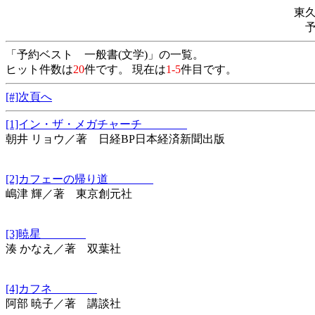
東
「予約ベスト 一般書(文学)」の一覧。
ヒット件数は
20
件です。 現在は
1-5
件目です。
[#]次頁へ
[1]イン・ザ・メガチャーチ
朝井 リョウ／著 日経BP日本経済新聞出版
[2]カフェーの帰り道
嶋津 輝／著 東京創元社
[3]暁星
湊 かなえ／著 双葉社
[4]カフネ
阿部 暁子／著 講談社