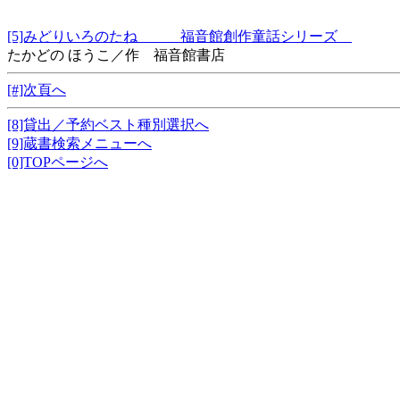
[5]みどりいろのたね 福音館創作童話シリーズ
たかどの ほうこ／作 福音館書店
[#]次頁へ
[8]貸出／予約ベスト種別選択へ
[9]蔵書検索メニューへ
[0]TOPページへ