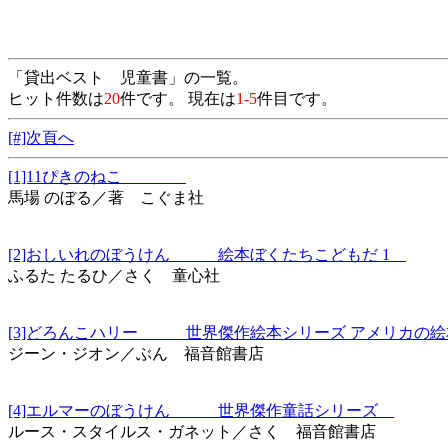
「貸出ベスト 児童書」の一覧。
ヒット件数は
20
件です。 現在は
1-5
件目です。
[#]次頁へ
[1]11ぴきのねこ
馬場 のぼる／著 こぐま社
[2]おしいれのぼうけん 絵本ぼくたちこどもだ 1
ふるた たるひ／さく 童心社
[3]どろんこハリー 世界傑作絵本シリーズ アメリカの
ジーン・ジオン／ぶん 福音館書店
[4]エルマーのぼうけん 世界傑作童話シリーズ
ルース・スタイルス・ガネット／さく 福音館書店