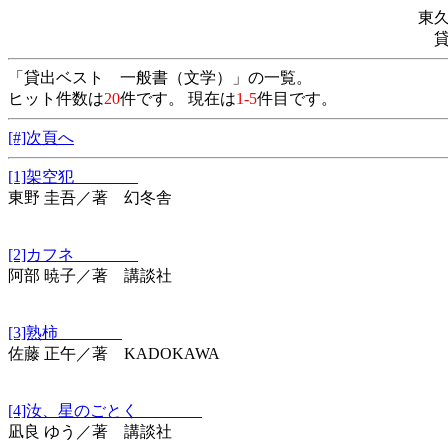
東
「貸出ベスト 一般書（文学）」の一覧。
ヒット件数は
20
件です。 現在は
1-5
件目です。
[#]次頁へ
[1]架空犯
東野 圭吾／著 幻冬舎
[2]カフネ
阿部 暁子／著 講談社
[3]熟柿
佐藤 正午／著 KADOKAWA
[4]汝、星のごとく
凪良 ゆう／著 講談社