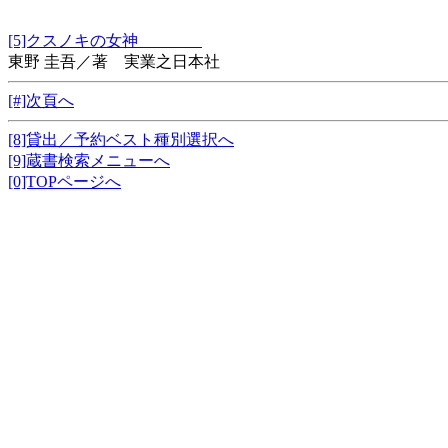
[5]クスノキの女神
東野 圭吾／著 実業之日本社
[#]次頁へ
[8]貸出／予約ベスト種別選択へ
[9]蔵書検索メニューへ
[0]TOPページへ