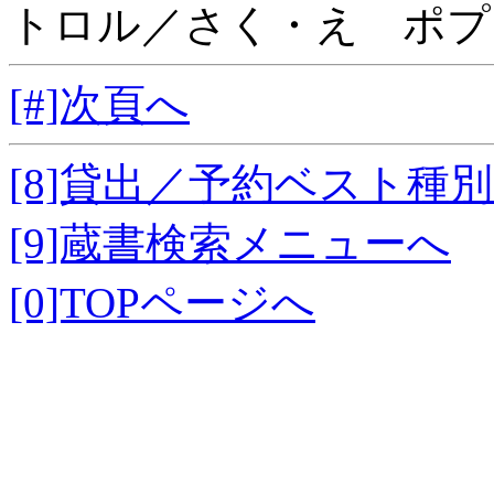
トロル／さく・え ポプ
[#]次頁へ
[8]貸出／予約ベスト種
[9]蔵書検索メニューへ
[0]TOPページへ