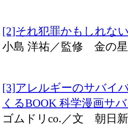
[2]それ犯罪かも
小島 洋祐／監修 金の
[3]アレルギーのサバイ
くるBOOK 科学漫画サ
ゴムドリco.／文 朝日