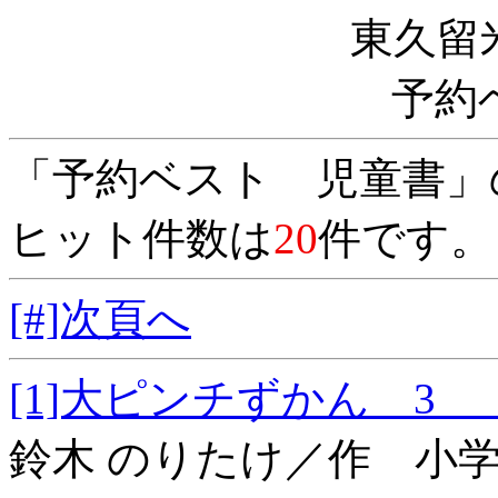
東久留
予約
「予約ベスト 児童書」
ヒット件数は
20
件です。
[#]次頁へ
[1]大ピンチずかん
鈴木 のりたけ／作 小