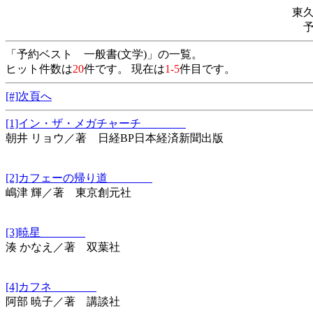
東
「予約ベスト 一般書(文学)」の一覧。
ヒット件数は
20
件です。 現在は
1-5
件目です。
[#]次頁へ
[1]イン・ザ・メガチャーチ
朝井 リョウ／著 日経BP日本経済新聞出版
[2]カフェーの帰り道
嶋津 輝／著 東京創元社
[3]暁星
湊 かなえ／著 双葉社
[4]カフネ
阿部 暁子／著 講談社