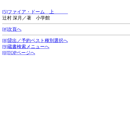
[5]ファイア・ドーム 上
辻村 深月／著 小学館
[#]次頁へ
[8]貸出／予約ベスト種別選択へ
[9]蔵書検索メニューへ
[0]TOPページへ