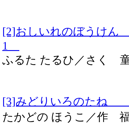
[2]おしいれのぼう
1
ふるた たるひ／さく 
[3]みどりいろのた
たかどの ほうこ／作 