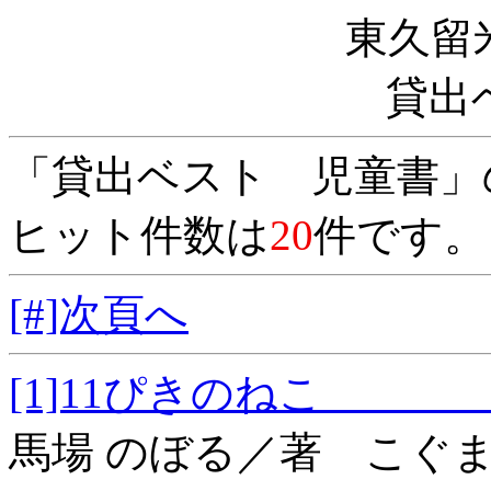
東久留
貸出
「貸出ベスト 児童書」
ヒット件数は
20
件です。
[#]次頁へ
[1]11ぴきのね
馬場 のぼる／著 こぐ