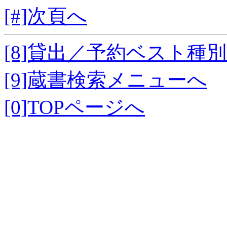
[#]次頁へ
[8]貸出／予約ベスト種
[9]蔵書検索メニューへ
[0]TOPページへ