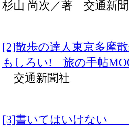
杉山 尚次／著 交通新
[2]散歩の達人東京多
もしろい! 旅の手帖MO
交通新聞社
[3]書いてはいけな