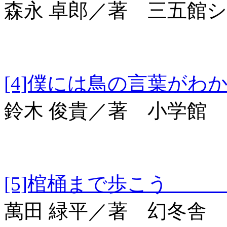
森永 卓郎／著 三五館
[4]僕には鳥の言
鈴木 俊貴／著 小学館
[5]棺桶まで歩こう 幻
萬田 緑平／著 幻冬舎