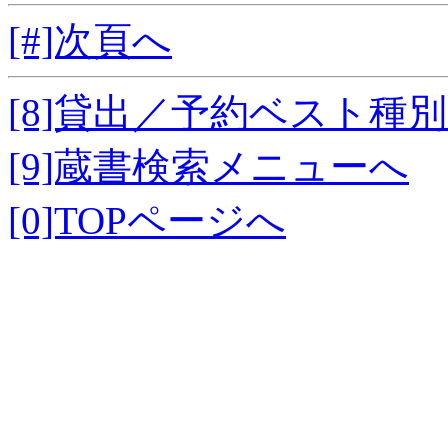
[#]次頁へ
[8]貸出／予約ベスト種
[9]蔵書検索メニューへ
[0]TOPページへ