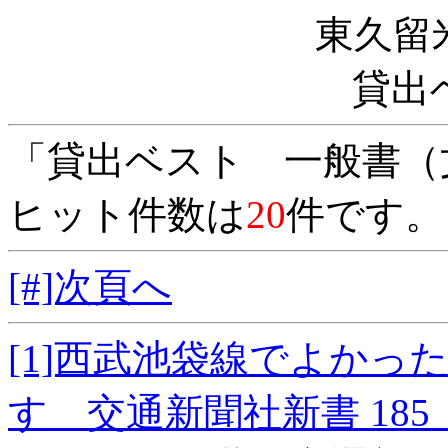
東久留
貸出
「貸出ベスト 一般書（
ヒット件数は
20
件です。
[#]次頁へ
[1]西武池袋線でよか
す 交通新聞社新書 18