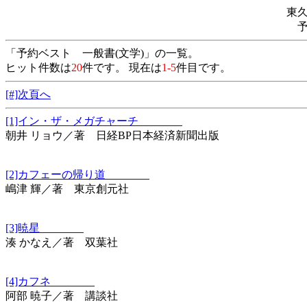
東
「予約ベスト 一般書(文学)」の一覧。
ヒット件数は
20
件です。 現在は
1-5
件目です。
[#]次頁へ
[1]イン・ザ・メガチャーチ
朝井 リョウ／著 日経BP日本経済新聞出版
[2]カフェーの帰り道
嶋津 輝／著 東京創元社
[3]暁星
湊 かなえ／著 双葉社
[4]カフネ
阿部 暁子／著 講談社