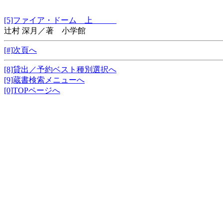
[5]ファイア・ドーム 上
辻村 深月／著 小学館
[#]次頁へ
[8]貸出／予約ベスト種別選択へ
[9]蔵書検索メニューへ
[0]TOPページへ