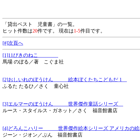
「貸出ベスト 児童書」の一覧。
ヒット件数は
20
件です。 現在は
1-5
件目です。
[#]次頁へ
[1]11ぴきのねこ
馬場 のぼる／著 こぐま社
[2]おしいれのぼうけん 絵本ぼくたちこどもだ 1
ふるた たるひ／さく 童心社
[3]エルマーのぼうけん 世界傑作童話シリーズ
ルース・スタイルス・ガネット／さく 福音館書店
[4]どろんこハリー 世界傑作絵本シリーズ アメリカの
ジーン・ジオン／ぶん 福音館書店