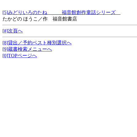
[5]みどりいろのたね 福音館創作童話シリーズ
たかどの ほうこ／作 福音館書店
[#]次頁へ
[8]貸出／予約ベスト種別選択へ
[9]蔵書検索メニューへ
[0]TOPページへ