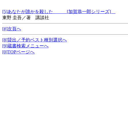
[5]あなたが誰かを殺した [加賀恭一郎シリーズ]
東野 圭吾／著 講談社
[#]次頁へ
[8]貸出／予約ベスト種別選択へ
[9]蔵書検索メニューへ
[0]TOPページへ