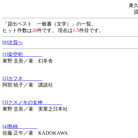
東
「貸出ベスト 一般書（文学）」の一覧。
ヒット件数は
20
件です。 現在は
1-5
件目です。
[#]次頁へ
[1]架空犯
東野 圭吾／著 幻冬舎
[2]カフネ
阿部 暁子／著 講談社
[3]クスノキの女神
東野 圭吾／著 実業之日本社
[4]熟柿
佐藤 正午／著 KADOKAWA