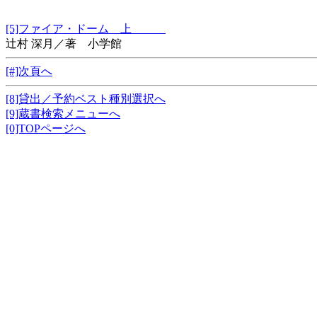
[5]ファイア・ドーム 上
辻村 深月／著 小学館
[#]次頁へ
[8]貸出／予約ベスト種別選択へ
[9]蔵書検索メニューへ
[0]TOPページへ