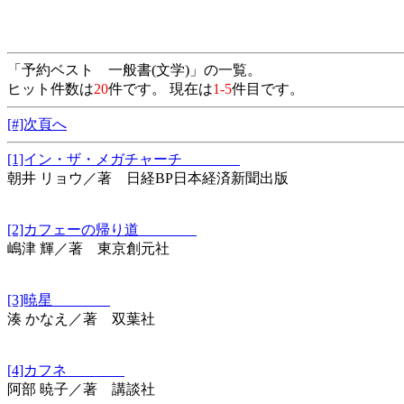
「予約ベスト 一般書(文学)」の一覧。
ヒット件数は
20
件です。 現在は
1-5
件目です。
[#]次頁へ
[1]イン・ザ・メガチャーチ
朝井 リョウ／著 日経BP日本経済新聞出版
[2]カフェーの帰り道
嶋津 輝／著 東京創元社
[3]暁星
湊 かなえ／著 双葉社
[4]カフネ
阿部 暁子／著 講談社