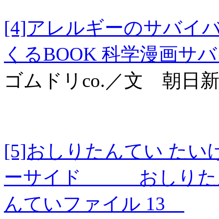
[4]アレルギーのサバイ
くるBOOK 科学漫画サ
ゴムドリco.／文 朝日
[5]おしりたんてい た
ーサイド おしりたんて
んていファイル 13