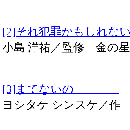
[2]それ犯罪かも
小島 洋祐／監修 金の
[3]まてないの
ヨシタケ シンスケ／作