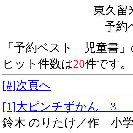
東久留
予約
「予約ベスト 児童書」
ヒット件数は
20
件です。
[#]次頁へ
[1]大ピンチずかん
鈴木 のりたけ／作 小