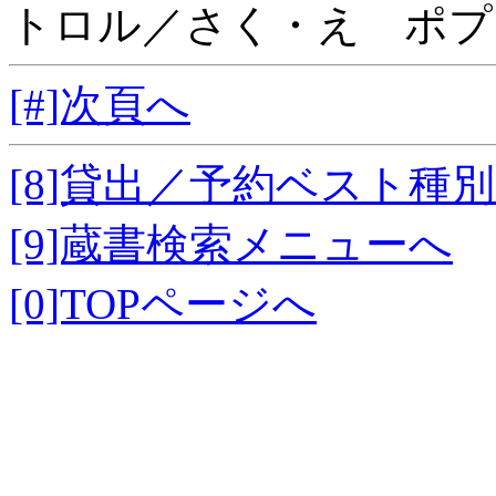
トロル／さく・え ポプ
[#]次頁へ
[8]貸出／予約ベスト種
[9]蔵書検索メニューへ
[0]TOPページへ