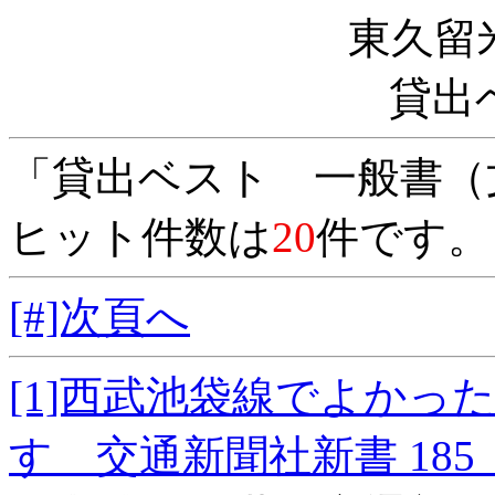
東久留
貸出
「貸出ベスト 一般書（
ヒット件数は
20
件です。
[#]次頁へ
[1]西武池袋線でよか
す 交通新聞社新書 18