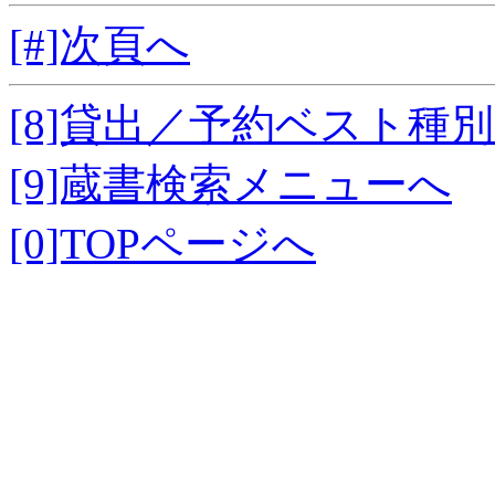
[#]次頁へ
[8]貸出／予約ベスト種
[9]蔵書検索メニューへ
[0]TOPページへ