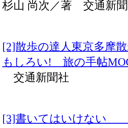
杉山 尚次／著 交通新
[2]散歩の達人東京多
もしろい! 旅の手帖MO
交通新聞社
[3]書いてはいけな