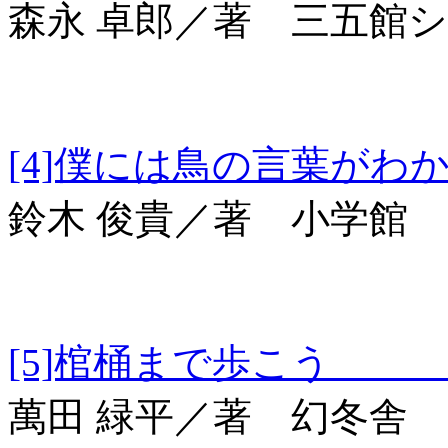
森永 卓郎／著 三五館
[4]僕には鳥の言
鈴木 俊貴／著 小学館
[5]棺桶まで歩こう 幻
萬田 緑平／著 幻冬舎