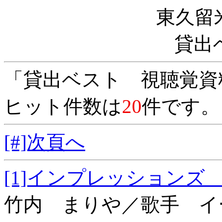
東久留
貸出
「貸出ベスト 視聴覚資
ヒット件数は
20
件です。
[#]次頁へ
[1]インプレッシ
竹内 まりや／歌手 イ