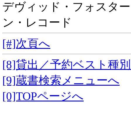
デヴィッド・フォスター
ン・レコード
[#]次頁へ
[8]貸出／予約ベスト種
[9]蔵書検索メニューへ
[0]TOPページへ