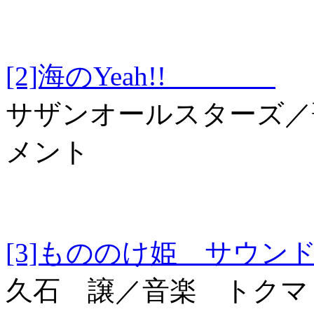
[2]海のYeah!!
サザンオールスターズ／
メント
[3]もののけ姫 
久石 譲／音楽 トクマ