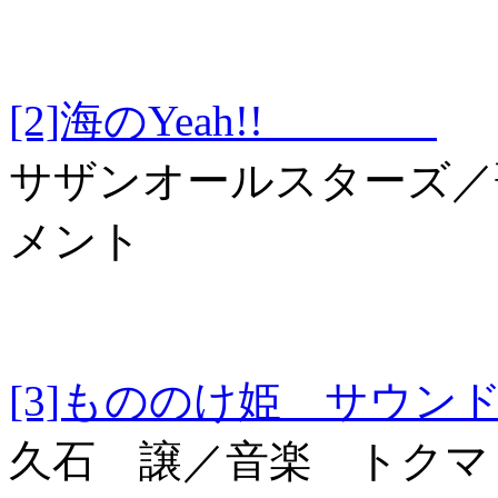
[2]海のYeah!!
サザンオールスターズ／
メント
[3]もののけ姫 
久石 譲／音楽 トクマ