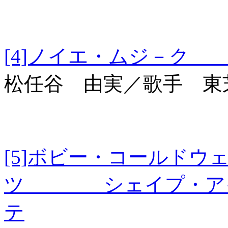
[4]ノイエ・ムジ
松任谷 由実／歌手 東
[5]ボビー・コールド
ツ シェイプ・アイ
テ