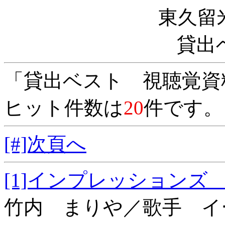
東久留
貸出
「貸出ベスト 視聴覚資
ヒット件数は
20
件です。
[#]次頁へ
[1]インプレッシ
竹内 まりや／歌手 イ