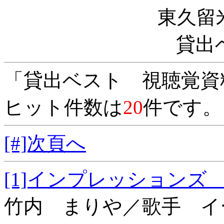
東久留
貸出
「貸出ベスト 視聴覚資
ヒット件数は
20
件です。
[#]次頁へ
[1]インプレッシ
竹内 まりや／歌手 イ