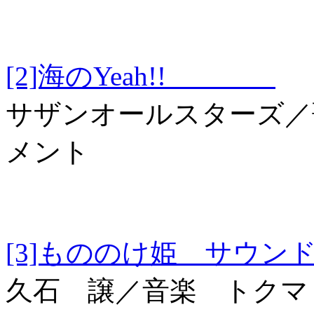
[2]海のYeah!!
サザンオールスターズ／
メント
[3]もののけ姫 
久石 譲／音楽 トクマ