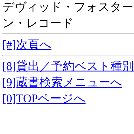
デヴィッド・フォスター
ン・レコード
[#]次頁へ
[8]貸出／予約ベスト種
[9]蔵書検索メニューへ
[0]TOPページへ