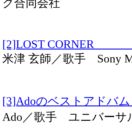
ク合同会社
[2]LOST CORNE
米津 玄師／歌手 Sony Musi
[3]Adoのベスト
Ado／歌手 ユニバー