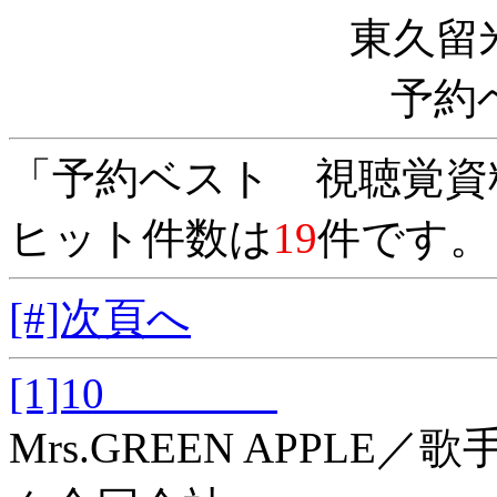
東久留
予約
「予約ベスト 視聴覚資
ヒット件数は
19
件です。
[#]次頁へ
[1]10
Mrs.GREEN APPL