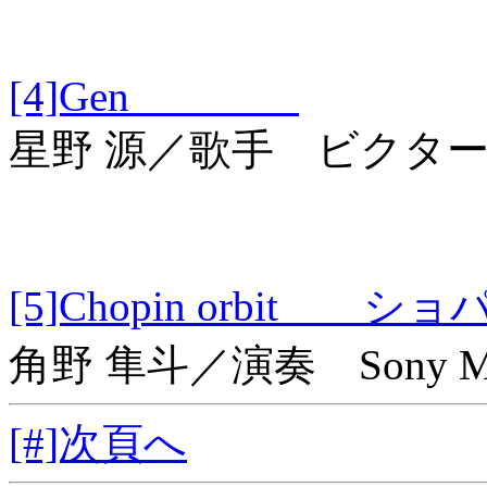
[4]Gen
星野 源／歌手 ビクタ
[5]Chopin orbi
角野 隼斗／演奏 Sony Musi
[#]次頁へ