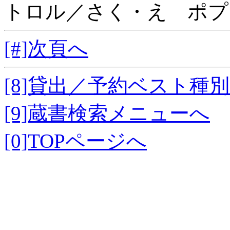
トロル／さく・え ポプ
[#]次頁へ
[8]貸出／予約ベスト種
[9]蔵書検索メニューへ
[0]TOPページへ