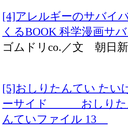
[4]アレルギーのサバイ
くるBOOK 科学漫画サ
ゴムドリco.／文 朝日
[5]おしりたんてい た
ーサイド おしりたんて
んていファイル 13