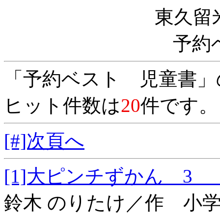
東久留
予約
「予約ベスト 児童書」
ヒット件数は
20
件です。
[#]次頁へ
[1]大ピンチずかん
鈴木 のりたけ／作 小