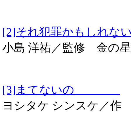
[2]それ犯罪かも
小島 洋祐／監修 金の
[3]まてないの
ヨシタケ シンスケ／作