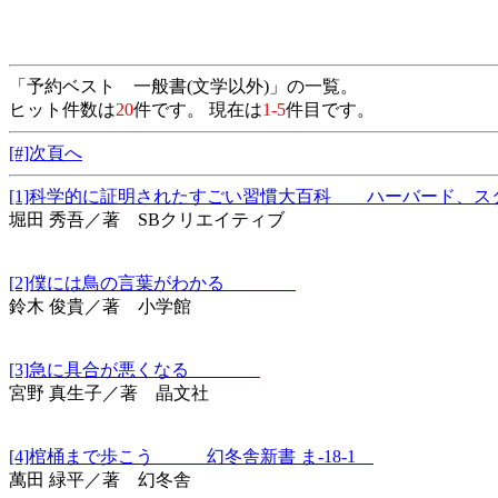
「予約ベスト 一般書(文学以外)」の一覧。
ヒット件数は
20
件です。 現在は
1-5
件目です。
[#]次頁へ
[1]科学的に証明されたすごい習慣大百科 ハーバード
堀田 秀吾／著 SBクリエイティブ
[2]僕には鳥の言葉がわかる
鈴木 俊貴／著 小学館
[3]急に具合が悪くなる
宮野 真生子／著 晶文社
[4]棺桶まで歩こう 幻冬舎新書 ま-18-1
萬田 緑平／著 幻冬舎