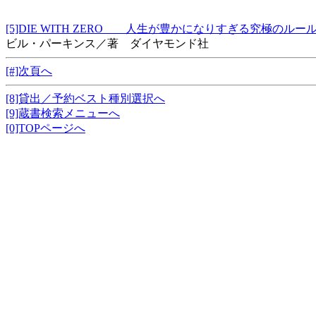
[5]DIE WITH ZERO 人生が豊かになりすぎる究極の
ビル・パーキンス／著 ダイヤモンド社
[#]次頁へ
[8]貸出／予約ベスト種別選択へ
[9]蔵書検索メニューへ
[0]TOPページへ