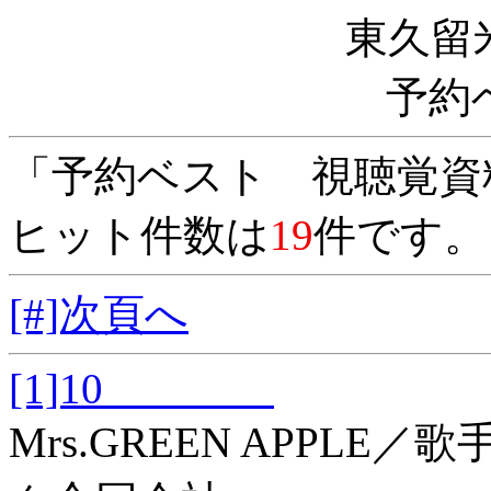
東久留
予約
「予約ベスト 視聴覚資
ヒット件数は
19
件です。
[#]次頁へ
[1]10
Mrs.GREEN APPL