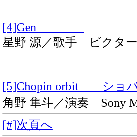
[4]Gen
星野 源／歌手 ビクタ
[5]Chopin orbi
角野 隼斗／演奏 Sony Musi
[#]次頁へ