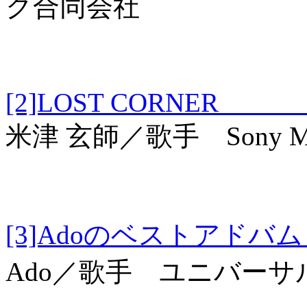
ク合同会社
[2]LOST CORNE
米津 玄師／歌手 Sony Musi
[3]Adoのベスト
Ado／歌手 ユニバー