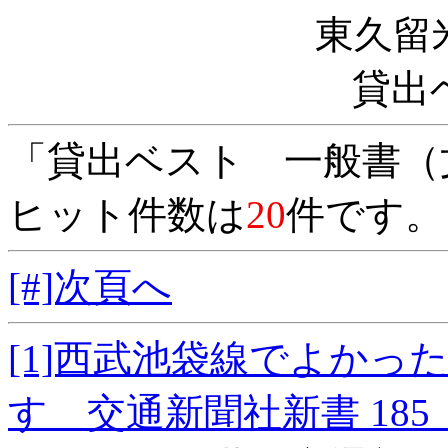
東久留
貸出
「貸出ベスト 一般書（
ヒット件数は
20
件です。
[#]次頁へ
[1]西武池袋線でよか
す 交通新聞社新書 18