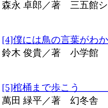
森永 卓郎／著 三五館
[4]僕には鳥の言
鈴木 俊貴／著 小学館
[5]棺桶まで歩こう 幻
萬田 緑平／著 幻冬舎