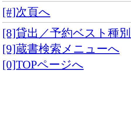
[#]次頁へ
[8]貸出／予約ベスト種
[9]蔵書検索メニューへ
[0]TOPページへ