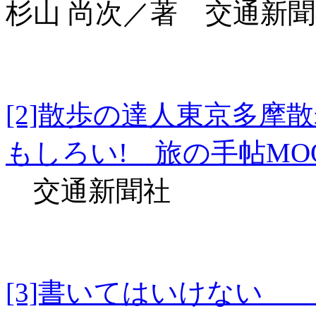
杉山 尚次／著 交通新
[2]散歩の達人東京多
もしろい! 旅の手帖MO
交通新聞社
[3]書いてはいけな