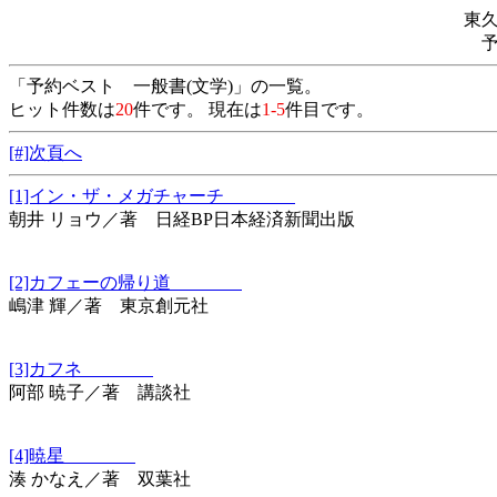
東
「予約ベスト 一般書(文学)」の一覧。
ヒット件数は
20
件です。 現在は
1-5
件目です。
[#]次頁へ
[1]イン・ザ・メガチャーチ
朝井 リョウ／著 日経BP日本経済新聞出版
[2]カフェーの帰り道
嶋津 輝／著 東京創元社
[3]カフネ
阿部 暁子／著 講談社
[4]暁星
湊 かなえ／著 双葉社