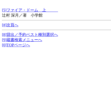
[5]ファイア・ドーム 上
辻村 深月／著 小学館
[#]次頁へ
[8]貸出／予約ベスト種別選択へ
[9]蔵書検索メニューへ
[0]TOPページへ