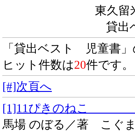
東久留
貸出
「貸出ベスト 児童書」
ヒット件数は
20
件です。
[#]次頁へ
[1]11ぴきのね
馬場 のぼる／著 こぐ