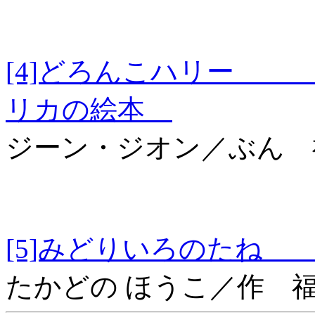
[4]どろんこハリー 
リカの絵本
ジーン・ジオン／ぶん 
[5]みどりいろのた
たかどの ほうこ／作 