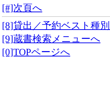
[#]次頁へ
[8]貸出／予約ベスト種
[9]蔵書検索メニューへ
[0]TOPページへ